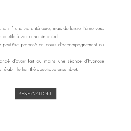
“choisir” une vie antérieure, mais de laisser l’âme vous
ce utile à votre chemin actuel.
 peut-être proposé en cours d’accompagnement ou
mmandé d’avoir fait au moins une séance d’hypnose
 établir le lien thérapeutique ensemble).
RESERVATION