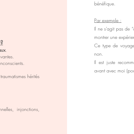
bénéfique.
Par exemple :
Il ne s’agit pas de 
montrer une expérien
 ?
Ce type de voyage
aux
.
non.
ivantes.
Il est juste reco
inconscients.
avant avec moi (pour
traumatismes hérités
lles, injonctions,