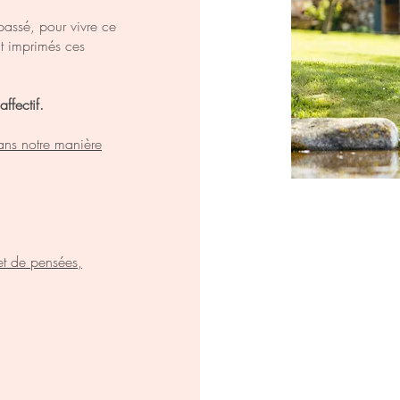
assé, pour vivre ce
nt imprimés ces
affectif.
ans notre manière
et de pensées,