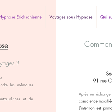
Hypnose Ericksonienne
Voyages sous Hypnose
Qui su
Comment 
ose
oyages ?
Sé
es.
91 rue C
dre les mémoires
Après un échange p
ntra-utérines et de
conscience modifié
L’intention est prim