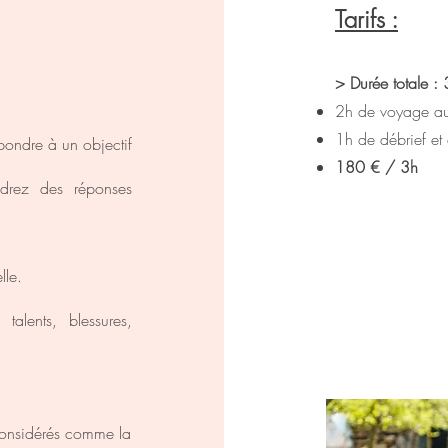
Tarifs :
> Durée totale : 
2h de voyage au
1h de débrief et
épondre à un objectif
180 € / 3h
endrez des réponses
lle.
alents, blessures,
 considérés comme la